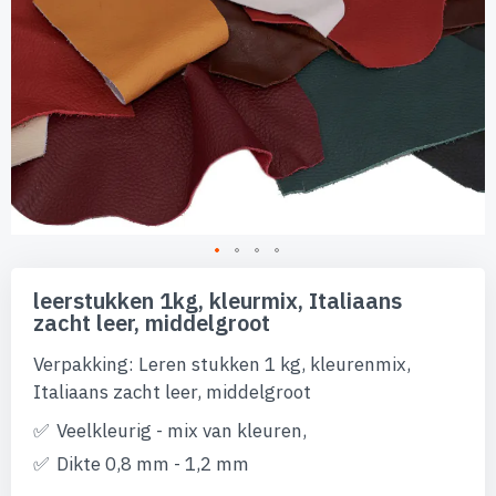
afbeeldingen-
gallerij
Ga
naar
leerstukken 1kg, kleurmix, Italiaans
het
zacht leer, middelgroot
begin
van
Verpakking: Leren stukken 1 kg, kleurenmix,
de
afbeeldingen-
Italiaans zacht leer, middelgroot
gallerij
Veelkleurig - mix van kleuren,
Dikte 0,8 mm - 1,2 mm