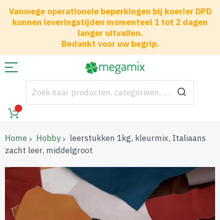
Vanwege operationele beperkingen bij koerier DPD
kunnen leveringstijden momenteel 1 tot 2 dagen
langer uitvallen.
Bedankt voor uw begrip.
Home
Hobby
leerstukken 1kg, kleurmix, Italiaans
zacht leer, middelgroot
Ga
naar
het
einde
van
de