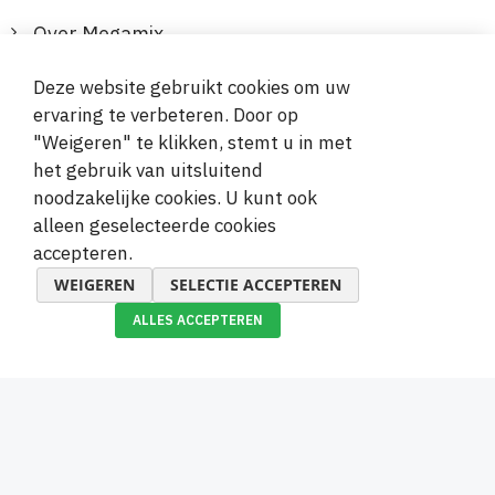
Over Megamix
Informatie
Deze website gebruikt cookies om uw
ervaring te verbeteren. Door op
Klantenservice
"Weigeren" te klikken, stemt u in met
het gebruik van uitsluitend
Veilige en gemakkelijke betalingen
noodzakelijke cookies. U kunt ook
alleen geselecteerde cookies
accepteren.
WEIGEREN
SELECTIE ACCEPTEREN
ALLES ACCEPTEREN
© 2019-2026 Megamix s.r.o.