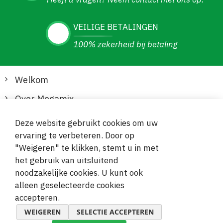
VEILIGE BETALINGEN
100% zekerheid bij betaling
Welkom
Over Megamix
Informatie
Deze website gebruikt cookies om uw
ervaring te verbeteren. Door op
Klantenservice
"Weigeren" te klikken, stemt u in met
het gebruik van uitsluitend
Veilige en gemakkelijke betalingen
noodzakelijke cookies. U kunt ook
alleen geselecteerde cookies
accepteren.
WEIGEREN
SELECTIE ACCEPTEREN