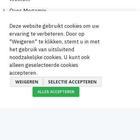
Over Megamix
Informatie
Deze website gebruikt cookies om uw
ervaring te verbeteren. Door op
Klantenservice
"Weigeren" te klikken, stemt u in met
het gebruik van uitsluitend
Veilige en gemakkelijke betalingen
noodzakelijke cookies. U kunt ook
alleen geselecteerde cookies
accepteren.
WEIGEREN
SELECTIE ACCEPTEREN
ALLES ACCEPTEREN
© 2019-2026 Megamix s.r.o.