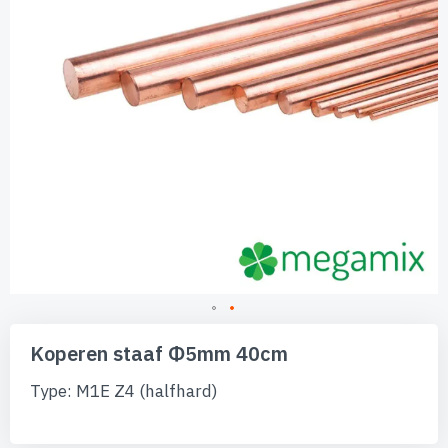
Ga
naar
Koperen staaf Φ5mm 40cm
het
begin
Type: M1E Z4 (halfhard)
van
de
afbeeldingen-