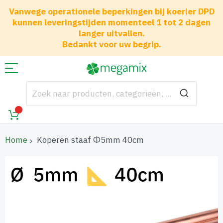
Vanwege operationele beperkingen bij koerier DPD
kunnen leveringstijden momenteel 1 tot 2 dagen
langer uitvallen.
Bedankt voor uw begrip.
Home
Koperen staaf Φ5mm 40cm
Ga
naar
het
einde
van
de
afbeeldingen-
gallerij