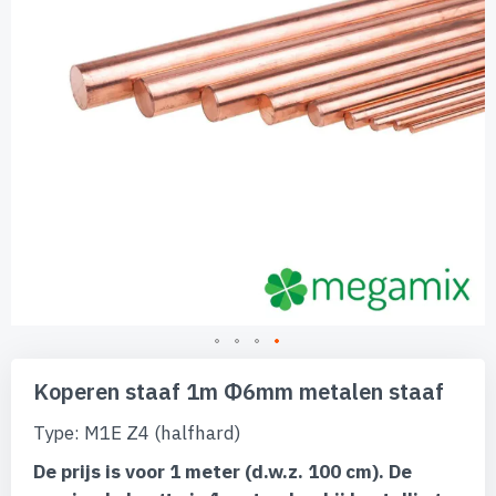
Ga
naar
Koperen staaf 1m Φ6mm metalen staaf
het
begin
Type: M1E Z4 (halfhard)
van
de
De prijs is voor 1 meter (d.w.z. 100 cm). De
afbeeldingen-