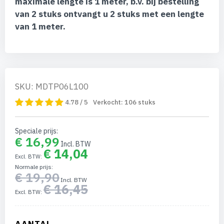
maximale lengte is 1 meter, b.v. bij bestelling
gallerij
van 2 stuks ontvangt u 2 stuks met een lengte
van 1 meter.
SKU: MDTP06L100
4.78 / 5
Verkocht:
106
stuks
Speciale prijs
€ 16,99
€ 14,04
Normale prijs
€ 19,90
€ 16,45