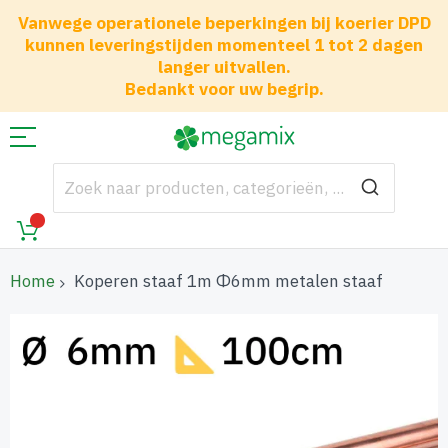
Vanwege operationele beperkingen bij koerier DPD
kunnen leveringstijden momenteel 1 tot 2 dagen
langer uitvallen.
Bedankt voor uw begrip.
Home
Koperen staaf 1m Φ6mm metalen staaf
Ga
naar
het
einde
van
de
afbeeldingen-
gallerij