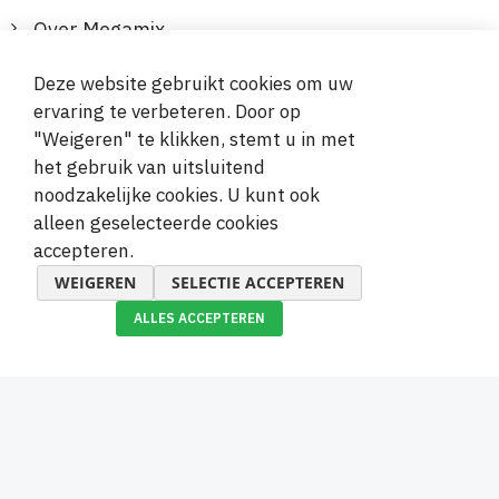
Over Megamix
Informatie
Deze website gebruikt cookies om uw
ervaring te verbeteren. Door op
Klantenservice
"Weigeren" te klikken, stemt u in met
het gebruik van uitsluitend
Veilige en gemakkelijke betalingen
noodzakelijke cookies. U kunt ook
alleen geselecteerde cookies
accepteren.
WEIGEREN
SELECTIE ACCEPTEREN
ALLES ACCEPTEREN
© 2019-2026 Megamix s.r.o.