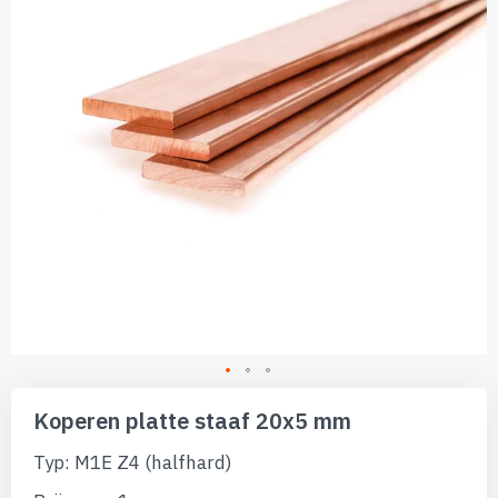
afbeeldingen-
gallerij
Ga
naar
Koperen platte staaf 20x5 mm
het
begin
Typ: M1E Z4 (halfhard)
van
de