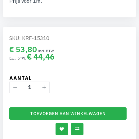
Prijs voor 1m.
afbeeldingen-
gallerij
SKU: KRF-15310
€ 53,80
€ 44,46
AANTAL
TOEVOEGEN AAN WINKELWAGEN