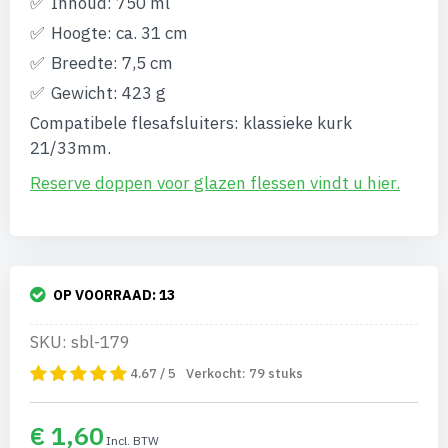
Inhoud: 750 ml
afbeeldingen-
gallerij
Hoogte: ca. 31 cm
Breedte: 7,5 cm
Gewicht: 423 g
Compatibele flesafsluiters: klassieke kurk
21/33mm.
Reserve doppen voor glazen flessen vindt u hier.
OP VOORRAAD:
13
SKU: sbl-179
4.67 / 5
Verkocht:
79
stuks
€ 1,60