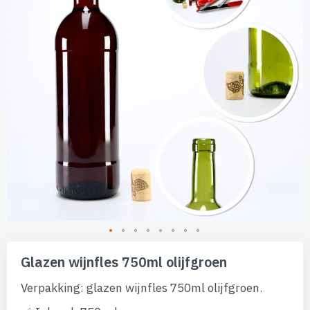
afbeeldingen-
gallerij
Ga
naar
Glazen wijnfles 750ml olijfgroen
het
begin
Verpakking: glazen wijnfles 750ml olijfgroen.
van
de