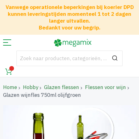
Vanwege operationele beperkingen bij koerier DPD
kunnen leveringstijden momenteel 1 tot 2 dagen
langer uitvallen.
Bedankt voor uw begrip.
Home
Hobby
Glazen flessen
Flessen voor wijn
Glazen wijnfles 750ml olijfgroen
Ga
naar
het
einde
van
de