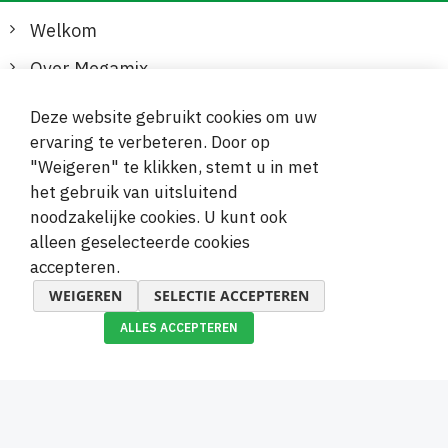
Welkom
Over Megamix
Informatie
Deze website gebruikt cookies om uw
ervaring te verbeteren. Door op
Klantenservice
"Weigeren" te klikken, stemt u in met
het gebruik van uitsluitend
Veilige en gemakkelijke betalingen
noodzakelijke cookies. U kunt ook
alleen geselecteerde cookies
accepteren.
WEIGEREN
SELECTIE ACCEPTEREN
ALLES ACCEPTEREN
© 2019-2026 Megamix s.r.o.