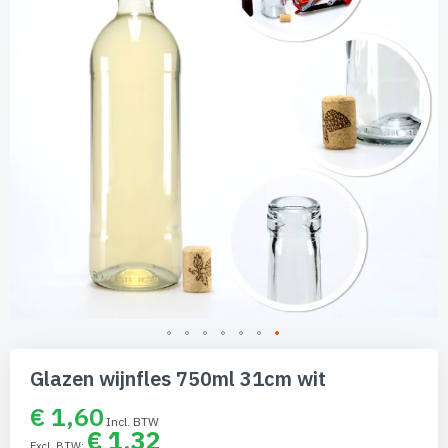
afbeeldingen-
gallerij
Ga
naar
Glazen wijnfles 750ml 31cm wit
het
begin
€ 1,60
van
€ 1,32
de