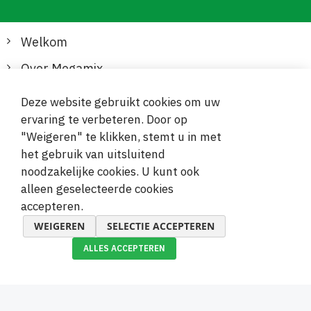
Welkom
Over Megamix
Informatie
Deze website gebruikt cookies om uw
ervaring te verbeteren. Door op
Klantenservice
"Weigeren" te klikken, stemt u in met
het gebruik van uitsluitend
Veilige en gemakkelijke betalingen
noodzakelijke cookies. U kunt ook
alleen geselecteerde cookies
accepteren.
WEIGEREN
SELECTIE ACCEPTEREN
ALLES ACCEPTEREN
© 2019-2026 Megamix s.r.o.