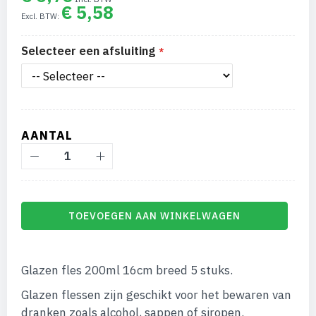
van
€ 5,58
de
afbeeldingen-
gallerij
Selecteer een afsluiting
AANTAL
TOEVOEGEN AAN WINKELWAGEN
Glazen fles 200ml 16cm breed 5 stuks.
Glazen flessen zijn geschikt voor het bewaren van
dranken zoals alcohol, sappen of siropen.