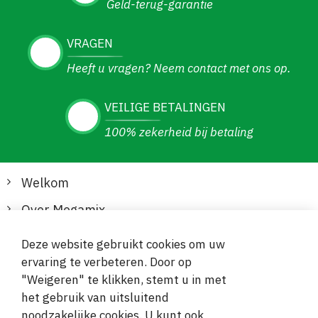
Geld-terug-garantie
VRAGEN
Heeft u vragen? Neem contact met ons op.
VEILIGE BETALINGEN
100% zekerheid bij betaling
Welkom
Over Megamix
Informatie
Deze website gebruikt cookies om uw
ervaring te verbeteren. Door op
Klantenservice
"Weigeren" te klikken, stemt u in met
het gebruik van uitsluitend
Veilige en gemakkelijke betalingen
noodzakelijke cookies. U kunt ook