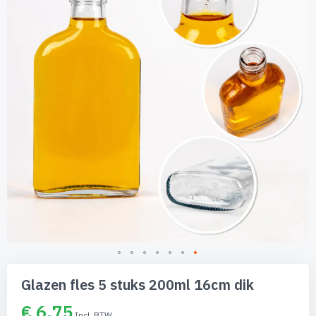
de
afbeeldingen-
gallerij
Ga
naar
Glazen fles 5 stuks 200ml 16cm dik
het
begin
€ 6,75