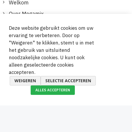
Welkom
Over Megamix
Informatie
Deze website gebruikt cookies om uw
ervaring te verbeteren. Door op
Klantenservice
"Weigeren" te klikken, stemt u in met
het gebruik van uitsluitend
Veilige en gemakkelijke betalingen
noodzakelijke cookies. U kunt ook
alleen geselecteerde cookies
accepteren.
WEIGEREN
SELECTIE ACCEPTEREN
ALLES ACCEPTEREN
© 2019-2026 Megamix s.r.o.