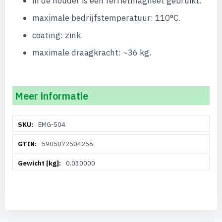
in de houder is een ferrietmagneet gebruikt.
maximale bedrijfstemperatuur: 110°C.
coating: zink.
maximale draagkracht: ~36 kg.
Meer informatie
Meer
EMG-504
informatie
5905072504256
0.030000