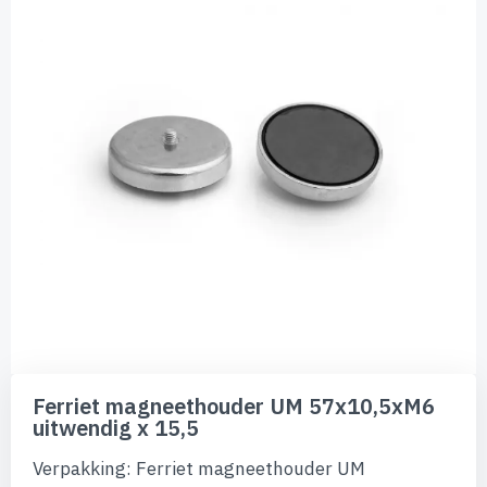
de
afbeeldingen-
gallerij
Ga
naar
Ferriet magneethouder UM 57x10,5xM6
het
uitwendig x 15,5
begin
van
Verpakking: Ferriet magneethouder UM
de