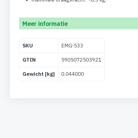
Meer informatie
Meer
SKU
EMG-533
informatie
GTIN
5905072503921
Gewicht [kg]
0.044000