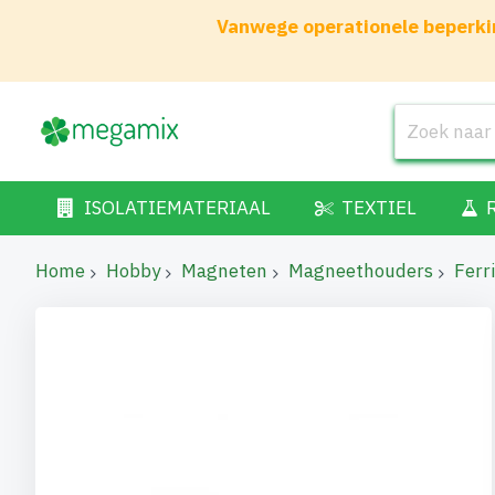
Vanwege operationele beperkin
ISOLATIEMATERIAAL
TEXTIEL
Home
Hobby
Magneten
Magneethouders
Ferr
Ga
naar
het
einde
van
de