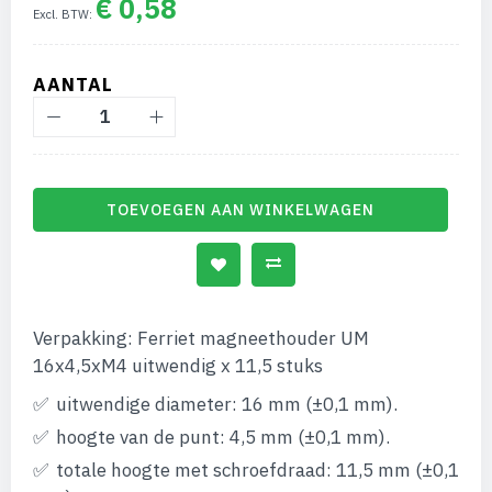
€ 0,58
afbeeldingen-
gallerij
AANTAL
TOEVOEGEN AAN WINKELWAGEN
Verpakking: Ferriet magneethouder UM
16x4,5xM4 uitwendig x 11,5 stuks
uitwendige diameter: 16 mm (±0,1 mm).
hoogte van de punt: 4,5 mm (±0,1 mm).
totale hoogte met schroefdraad: 11,5 mm (±0,1