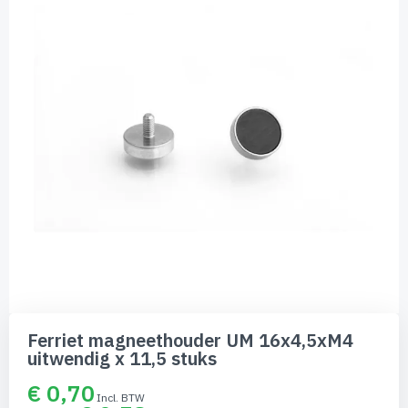
de
afbeeldingen-
gallerij
Ga
naar
Ferriet magneethouder UM 16x4,5xM4
het
uitwendig x 11,5 stuks
begin
van
€ 0,70
de