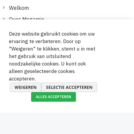
Welkom
Over Megamix
Informatie
Deze website gebruikt cookies om uw
ervaring te verbeteren. Door op
Klantenservice
"Weigeren" te klikken, stemt u in met
het gebruik van uitsluitend
Veilige en gemakkelijke betalingen
noodzakelijke cookies. U kunt ook
alleen geselecteerde cookies
accepteren.
WEIGEREN
SELECTIE ACCEPTEREN
ALLES ACCEPTEREN
© 2019-2026 Megamix s.r.o.