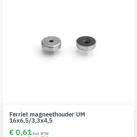
de
afbeeldingen-
gallerij
Ga
naar
Ferriet magneethouder UM
het
16x6,5/3,3x4,5
begin
van
€ 0,61
de