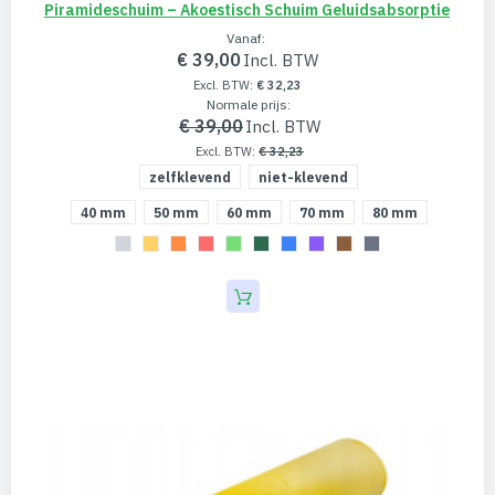
Piramideschuim – Akoestisch Schuim Geluidsabsorptie
Vanaf
€ 39,00
€ 32,23
Normale prijs
€ 39,00
€ 32,23
zelfklevend
niet-klevend
40 mm
50 mm
60 mm
70 mm
80 mm