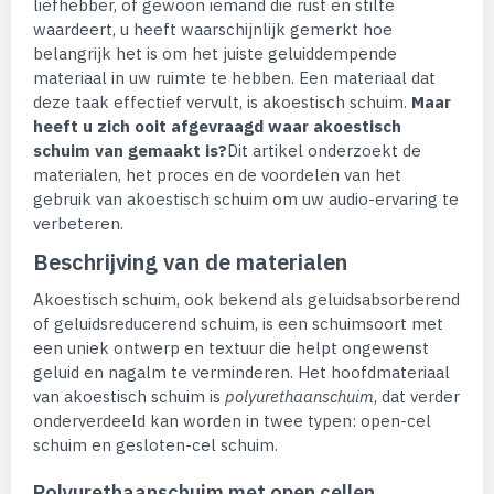
liefhebber, of gewoon iemand die rust en stilte
waardeert, u heeft waarschijnlijk gemerkt hoe
belangrijk het is om het juiste geluiddempende
materiaal in uw ruimte te hebben. Een materiaal dat
deze taak effectief vervult, is akoestisch schuim.
Maar
heeft u zich ooit afgevraagd waar akoestisch
schuim van gemaakt is?
Dit artikel onderzoekt de
materialen, het proces en de voordelen van het
gebruik van akoestisch schuim om uw audio-ervaring te
verbeteren.
Beschrijving van de materialen
Akoestisch schuim, ook bekend als geluidsabsorberend
of geluidsreducerend schuim, is een schuimsoort met
een uniek ontwerp en textuur die helpt ongewenst
geluid en nagalm te verminderen. Het hoofdmateriaal
van akoestisch schuim is
polyurethaanschuim
, dat verder
onderverdeeld kan worden in twee typen: open-cel
schuim en gesloten-cel schuim.
Polyurethaanschuim met open cellen