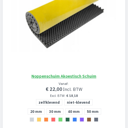
Noppenschuim Akoestisch Schuim
Vanaf
€ 22,00
€ 18,18
zelfklevend
niet-klevend
20 mm
30 mm
40 mm
50 mm