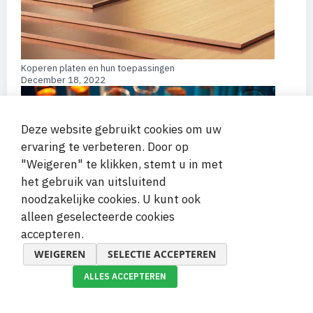
Koperen platen en hun toepassingen
December 18, 2022
Deze website gebruikt cookies om uw
ervaring te verbeteren. Door op
"Weigeren" te klikken, stemt u in met
het gebruik van uitsluitend
noodzakelijke cookies. U kunt ook
alleen geselecteerde cookies
accepteren.
Glazen reageerbuisjes met kurk – toepassingen en voordelen
December 20, 2022
WEIGEREN
SELECTIE ACCEPTEREN
ALLES ACCEPTEREN