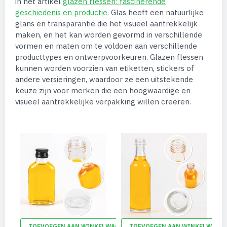
in het artikel
glazen flessen: fascinerende
geschiedenis en productie
. Glas heeft een natuurlijke
glans en transparantie die het visueel aantrekkelijk
maken, en het kan worden gevormd in verschillende
vormen en maten om te voldoen aan verschillende
producttypes en ontwerpvoorkeuren. Glazen flessen
kunnen worden voorzien van etiketten, stickers of
andere versieringen, waardoor ze een uitstekende
keuze zijn voor merken die een hoogwaardige en
visueel aantrekkelijke verpakking willen creëren.
ELWAGEN
TOEVOEGEN AAN WINKELWAGEN
TOEVOEGEN AAN WINKELWAGE