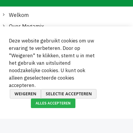
Welkom
Over Megamix
Informatie
Deze website gebruikt cookies om uw
ervaring te verbeteren. Door op
Klantenservice
"Weigeren" te klikken, stemt u in met
het gebruik van uitsluitend
Veilige en gemakkelijke betalingen
noodzakelijke cookies. U kunt ook
alleen geselecteerde cookies
accepteren.
WEIGEREN
SELECTIE ACCEPTEREN
ALLES ACCEPTEREN
© 2019-2026 Megamix s.r.o.