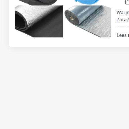
Warmt
garag
Lees 