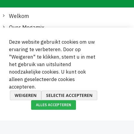
Welkom
Over Megamix
Informatie
Deze website gebruikt cookies om uw
ervaring te verbeteren. Door op
Klantenservice
"Weigeren" te klikken, stemt u in met
het gebruik van uitsluitend
Veilige en gemakkelijke betalingen
noodzakelijke cookies. U kunt ook
alleen geselecteerde cookies
accepteren.
WEIGEREN
SELECTIE ACCEPTEREN
ALLES ACCEPTEREN
© 2019-2026 Megamix s.r.o.