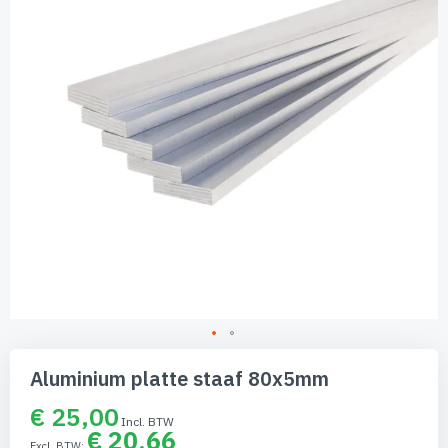
afbeeldingen-
gallerij
Ga
naar
Aluminium platte staaf 80x5mm
het
begin
€ 25,00
van
€ 20,66
de