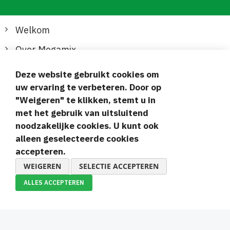
Welkom
Over Megamix
Informatie
Deze website gebruikt cookies om
uw ervaring te verbeteren. Door op
Klantenservice
"Weigeren" te klikken, stemt u in
met het gebruik van uitsluitend
Veilige en gemakkelijke betalingen
noodzakelijke cookies. U kunt ook
alleen geselecteerde cookies
accepteren.
WEIGEREN
SELECTIE ACCEPTEREN
ALLES ACCEPTEREN
© 2019-2026 Megamix s.r.o.