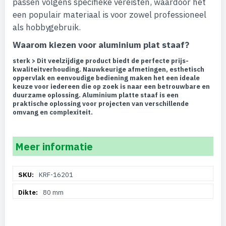
passen volgens specifieke vereisten, waardoor het
een populair materiaal is voor zowel professioneel
als hobbygebruik.
Waarom kiezen voor aluminium plat staaf?
sterk > Dit veelzijdige product biedt de perfecte prijs-
kwaliteitverhouding. Nauwkeurige afmetingen, esthetisch
oppervlak en eenvoudige bediening maken het een ideale
keuze voor iedereen die op zoek is naar een betrouwbare en
duurzame oplossing. Aluminium platte staaf is een
praktische oplossing voor projecten van verschillende
omvang en complexiteit.
Meer informatie
Meer
KRF-16201
informatie
80 mm