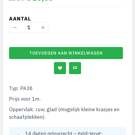
afbeeldingen-
gallerij
AANTAL
TOEVOEGEN AAN WINKELWAGEN
Typ: PA38
Prijs voor 1m.
Oppervlak: ruw, glad (mogelijk kleine krasjes en
schaafplekken).
14 dagen retourrecht – geld-terug-