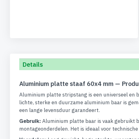
begin
van
de
afbeeldingen-
gallerij
Details
Aluminium platte staaf 60x4 mm — Produ
Aluminium platte stripstang is een universeel en 
lichte, sterke en duurzame aluminium baar is gem
een lange levensduur garandeert.
Gebruik:
Aluminium platte baar is vaak gebruikt b
montageonderdelen. Het is ideaal voor technische op