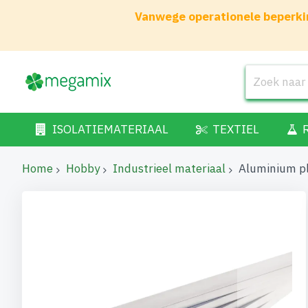
Vanwege operationele beperkin
ISOLATIEMATERIAAL
TEXTIEL
Home
Hobby
Industrieel materiaal
Aluminium p
Ga
naar
het
einde
van
de