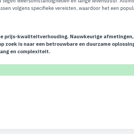
 tegen weersomstandigheden en lange levensduur. Alumini
ssen volgens specifieke vereisten, waardoor het een popula
ecte prijs-kwaliteitverhouding. Nauwkeurige afmetingen
op zoek is naar een betrouwbare en duurzame oplossing
vang en complexiteit.