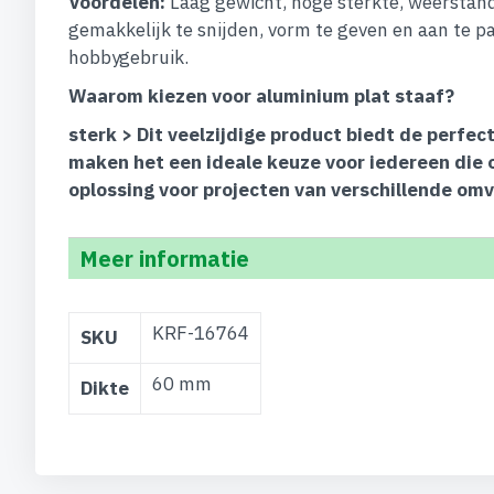
Voordelen:
Laag gewicht, hoge sterkte, weerstand
gemakkelijk te snijden, vorm te geven en aan te pa
hobbygebruik.
Waarom kiezen voor aluminium plat staaf?
sterk > Dit veelzijdige product biedt de perf
maken het een ideale keuze voor iedereen die 
oplossing voor projecten van verschillende om
Meer informatie
Meer
KRF-16764
SKU
informatie
60 mm
Dikte