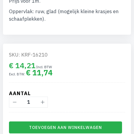
Prijs voor 1m.
afbeeldingen-
gallerij
Oppervlak: ruw, glad (mogelijk kleine krasjes en
schaafplekken).
SKU: KRF-16210
€ 14,21
€ 11,74
AANTAL
TOEVOEGEN AAN WINKELWAGEN