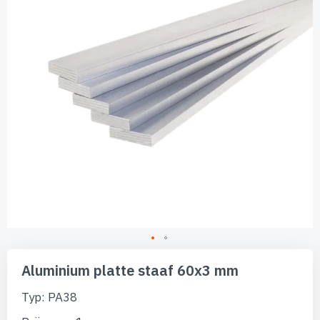
afbeeldingen-
gallerij
Ga
naar
Aluminium platte staaf 60x3 mm
het
begin
Typ: PA38
van
de