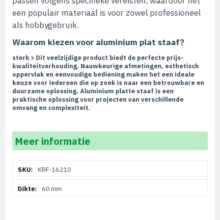
passen volgens specifieke vereisten, waardoor het
een populair materiaal is voor zowel professioneel
als hobbygebruik.
Waarom kiezen voor aluminium plat staaf?
sterk > Dit veelzijdige product biedt de perfecte prijs-
kwaliteitverhouding. Nauwkeurige afmetingen, esthetisch
oppervlak en eenvoudige bediening maken het een ideale
keuze voor iedereen die op zoek is naar een betrouwbare en
duurzame oplossing. Aluminium platte staaf is een
praktische oplossing voor projecten van verschillende
omvang en complexiteit.
Meer informatie
Meer
KRF-16210
informatie
60 mm