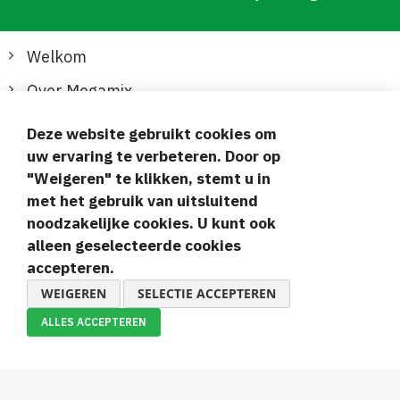
Welkom
Over Megamix
Informatie
Deze website gebruikt cookies om
uw ervaring te verbeteren. Door op
Klantenservice
"Weigeren" te klikken, stemt u in
met het gebruik van uitsluitend
Veilige en gemakkelijke betalingen
noodzakelijke cookies. U kunt ook
alleen geselecteerde cookies
accepteren.
WEIGEREN
SELECTIE ACCEPTEREN
ALLES ACCEPTEREN
© 2019-2026 Megamix s.r.o.