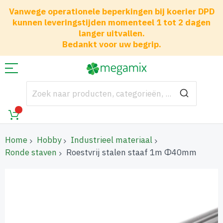
Vanwege operationele beperkingen bij koerier DPD
kunnen leveringstijden momenteel 1 tot 2 dagen
langer uitvallen.
Bedankt voor uw begrip.
Home
Hobby
Industrieel materiaal
Ronde staven
Roestvrij stalen staaf 1m Φ40mm
Ga
naar
het
einde
van
de