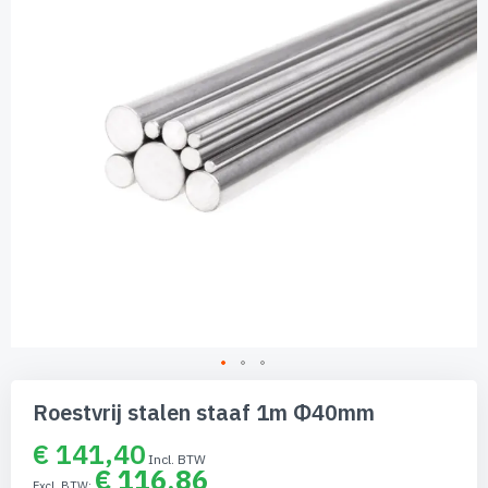
afbeeldingen-
gallerij
Ga
naar
Roestvrij stalen staaf 1m Φ40mm
het
begin
€ 141,40
van
€ 116,86
de