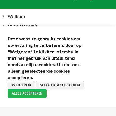
Welkom
Over Megamix
Informatie
Deze website gebruikt cookies om
uw ervaring te verbeteren. Door op
Klantenservice
"Weigeren" te klikken, stemt u in
met het gebruik van uitsluitend
Veilige en gemakkelijke betalingen
noodzakelijke cookies. U kunt ook
alleen geselecteerde cookies
accepteren.
WEIGEREN
SELECTIE ACCEPTEREN
ALLES ACCEPTEREN
© 2019-2026 Megamix s.r.o.