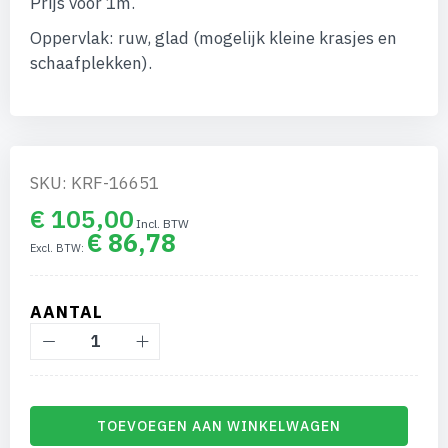
Prijs voor 1m.
afbeeldingen-
gallerij
Oppervlak: ruw, glad (mogelijk kleine krasjes en
schaafplekken).
SKU: KRF-16651
€ 105,00
€ 86,78
AANTAL
TOEVOEGEN AAN WINKELWAGEN