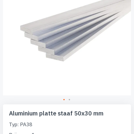
afbeeldingen-
gallerij
Ga
naar
Aluminium platte staaf 50x30 mm
het
begin
Typ: PA38
van
de