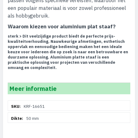
passen volgens specifieke vereisten, waardoor het
een populair materiaal is voor zowel professioneel
als hobbygebruik.
Waarom kiezen voor aluminium plat staaf?
sterk > Dit veelzijdige product biedt de perfecte prijs-
kwaliteitverhouding. Nauwkeurige afmetingen, esthetisch
oppervlak en eenvoudige bediening maken het een ideale
keuze voor iedereen die op zoek is naar een betrouwbare en
duurzame oplossing. Aluminium platte staaf is een
praktische oplossing voor projecten van verschillende
omvang en complexiteit.
Meer informatie
Meer
KRF-16651
informatie
50 mm