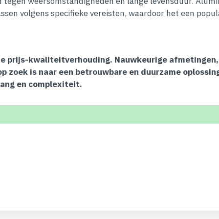
 tegen weersomstandigheden en lange levensduur. Alumini
ssen volgens specifieke vereisten, waardoor het een popula
ecte prijs-kwaliteitverhouding. Nauwkeurige afmetingen
op zoek is naar een betrouwbare en duurzame oplossing
vang en complexiteit.