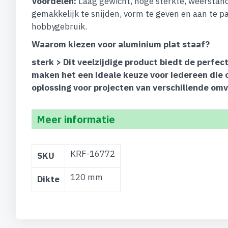
Voordelen:
Laag gewicht, hoge sterkte, weerstand
gemakkelijk te snijden, vorm te geven en aan te pa
hobbygebruik.
Waarom kiezen voor aluminium plat staaf?
sterk > Dit veelzijdige product biedt de perf
maken het een ideale keuze voor iedereen die 
oplossing voor projecten van verschillende om
Meer informatie
Meer
KRF-16772
SKU
informatie
120 mm
Dikte