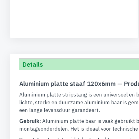
begin
van
de
afbeeldingen-
gallerij
Details
Aluminium platte staaf 120x6mm — Produ
Aluminium platte stripstang is een universeel en 
lichte, sterke en duurzame aluminium baar is gem
een lange levensduur garandeert.
Gebruik:
Aluminium platte baar is vaak gebruikt b
montageonderdelen. Het is ideaal voor technische op