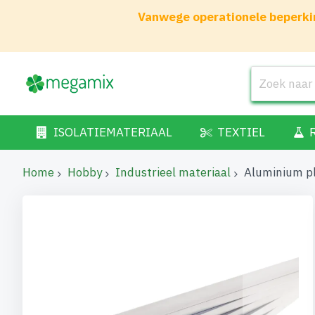
Vanwege operationele beperkin
ISOLATIEMATERIAAL
TEXTIEL
Home
Hobby
Industrieel materiaal
Aluminium p
Ga
naar
het
einde
van
de