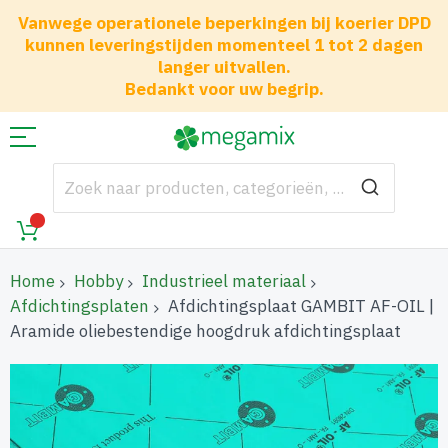
Vanwege operationele beperkingen bij koerier DPD
kunnen leveringstijden momenteel 1 tot 2 dagen
langer uitvallen.
Bedankt voor uw begrip.
Home
Hobby
Industrieel materiaal
Afdichtingsplaten
Afdichtingsplaat GAMBIT AF-OIL |
Aramide oliebestendige hoogdruk afdichtingsplaat
Ga
naar
het
einde
van