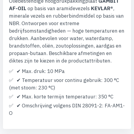
Oliebestendige hoogdrukpakkingplaat
GAMBIT
afbeeldingen-
gallerij
AF-OIL
op basis van aramidevezels
KEVLAR®
,
minerale vezels en rubberbindmiddel op basis van
NBR. Ontworpen voor extreme
bedrijfsomstandigheden — hoge temperaturen en
drukken. Aanbevolen voor water, waterdamp,
brandstoffen, oliën, zoutoplossingen, aardgas en
propaan-butaan. Beschikbare afmetingen en
diktes zijn te kiezen in de productattributen.
✔ Max. druk: 10 MPa
✔ Temperatuur voor continu gebruik: 300 °C
(met stoom: 230 °C)
✔ Max. korte termijn temperatuur: 350 °C
✔ Omschrijving volgens DIN 28091-2: FA-AM1-
O