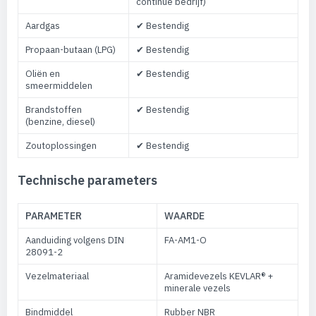
continue bedrijf)
Aardgas
✔ Bestendig
Propaan-butaan (LPG)
✔ Bestendig
Oliën en
✔ Bestendig
smeermiddelen
Brandstoffen
✔ Bestendig
(benzine, diesel)
Zoutoplossingen
✔ Bestendig
Technische parameters
PARAMETER
WAARDE
Aanduiding volgens DIN
FA-AM1-O
28091-2
Vezelmateriaal
Aramidevezels KEVLAR® +
minerale vezels
Bindmiddel
Rubber NBR