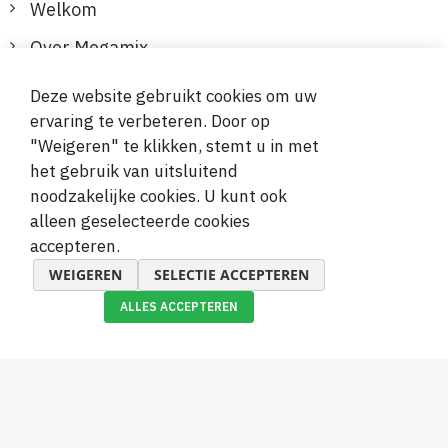
Welkom
Over Megamix
Informatie
Deze website gebruikt cookies om uw
ervaring te verbeteren. Door op
Klantenservice
"Weigeren" te klikken, stemt u in met
het gebruik van uitsluitend
Veilige en gemakkelijke betalingen
noodzakelijke cookies. U kunt ook
alleen geselecteerde cookies
accepteren.
WEIGEREN
SELECTIE ACCEPTEREN
ALLES ACCEPTEREN
© 2019-2026 Megamix s.r.o.