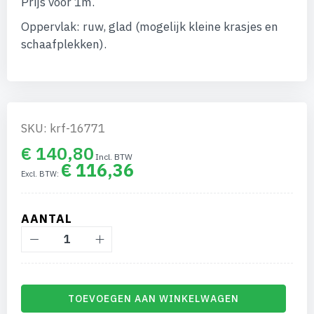
Prijs voor 1m.
afbeeldingen-
gallerij
Oppervlak: ruw, glad (mogelijk kleine krasjes en
schaafplekken).
SKU: krf-16771
€ 140,80
€ 116,36
AANTAL
TOEVOEGEN AAN WINKELWAGEN