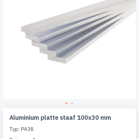
afbeeldingen-
gallerij
Ga
naar
Aluminium platte staaf 100x30 mm
het
begin
Typ: PA38
van
de