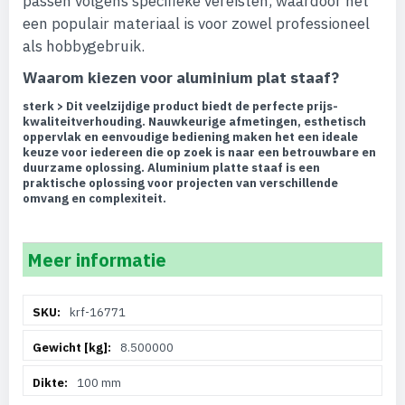
passen volgens specifieke vereisten, waardoor het
een populair materiaal is voor zowel professioneel
als hobbygebruik.
Waarom kiezen voor aluminium plat staaf?
sterk > Dit veelzijdige product biedt de perfecte prijs-
kwaliteitverhouding. Nauwkeurige afmetingen, esthetisch
oppervlak en eenvoudige bediening maken het een ideale
keuze voor iedereen die op zoek is naar een betrouwbare en
duurzame oplossing. Aluminium platte staaf is een
praktische oplossing voor projecten van verschillende
omvang en complexiteit.
Meer informatie
Meer
krf-16771
informatie
8.500000
100 mm