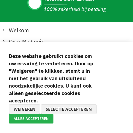
100% zekerheid bij betaling
Welkom
Over Megamix
Informatie
Deze website gebruikt cookies om
uw ervaring te verbeteren. Door op
Klantenservice
"Weigeren" te klikken, stemt u in
met het gebruik van uitsluitend
Veilige en gemakkelijke betalingen
noodzakelijke cookies. U kunt ook
alleen geselecteerde cookies
accepteren.
WEIGEREN
SELECTIE ACCEPTEREN
ALLES ACCEPTEREN
© 2019-2026 Megamix s.r.o.