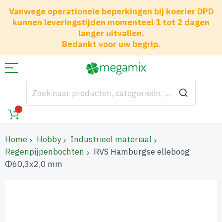
Vanwege operationele beperkingen bij koerier DPD
kunnen leveringstijden momenteel 1 tot 2 dagen
langer uitvallen.
Bedankt voor uw begrip.
Home
Hobby
Industrieel materiaal
Regenpijpenbochten
RVS Hamburgse elleboog
Φ60,3x2,0 mm
Ga
naar
het
einde
van