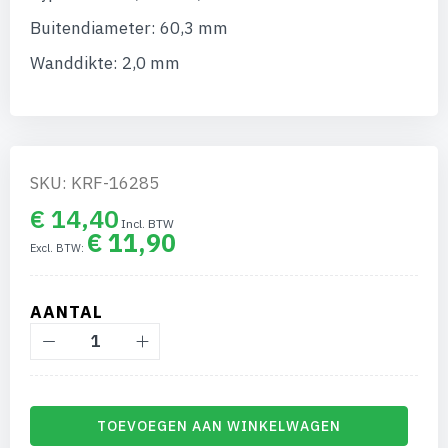
van
de
Buitendiameter: 60,3 mm
afbeeldingen-
gallerij
Wanddikte: 2,0 mm
SKU: KRF-16285
€ 14,40
€ 11,90
AANTAL
TOEVOEGEN AAN WINKELWAGEN