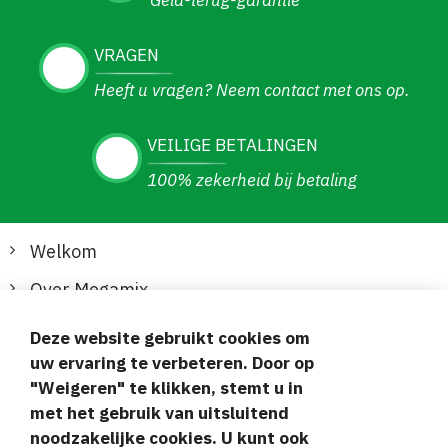
Geld-terug-garantie
VRAGEN
Heeft u vragen? Neem contact met ons op.
VEILIGE BETALINGEN
100% zekerheid bij betaling
Welkom
Over Megamix
Informatie
Deze website gebruikt cookies om
uw ervaring te verbeteren. Door op
Klantenservice
"Weigeren" te klikken, stemt u in
met het gebruik van uitsluitend
Veilige en gemakkelijke betalingen
noodzakelijke cookies. U kunt ook