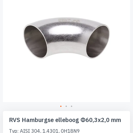
de
afbeeldingen-
gallerij
Ga
naar
RVS Hamburgse elleboog Φ60,3x2,0 mm
het
begin
Typ: AISI 304, 1.4301, 0H18N9