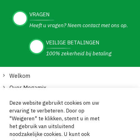
VRAGEN
Heeft u vragen? Neem contact met ons op.
VEILIGE BETALINGEN
100% zekerheid bij betaling
Welkom
Over Megamix
Informatie
Deze website gebruikt cookies om uw
ervaring te verbeteren. Door op
Klantenservice
"Weigeren" te klikken, stemt u in met
het gebruik van uitsluitend
Veilige en gemakkelijke betalingen
noodzakelijke cookies. U kunt ook