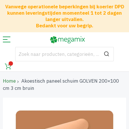
Vanwege operationele beperkingen bij koerier DPD
kunnen leveringstijden momenteel 1 tot 2 dagen
langer uitvallen.
Bedankt voor uw begrip.
Home
Akoestisch paneel schuim GOLVEN 200×100
cm 3 cm bruin
Ga
naar
het
einde
van
de