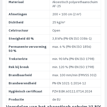
Materiaal
Akoestisch polyurethaanschuim
AF-25
Afmetingen
200 × 100 cm (2 m²)
Dichtheid
25 kg/m³
Celstructuur
Open
Stevigheid 40 %
3,8 kPa (PN-EN ISO 3386-1)
Permanente vervorming
max. 6 % (PN-EN ISO 1856)
50 %
Treksterkte
min. 90 kPa (PN-EN ISO 1798)
Rek bij breuk
min. 120 % (PN-EN ISO 1798)
Brandbaarheid
max. 100 mm/min (FMVSS 302)
Brandwerendheid
PN-EN 1021-1:2014-12
Hygiënisch certificaat
PZH B.BK.60111.0714.2024
Productie
de EU
Voordelen van het akoestisch schuim VLNY