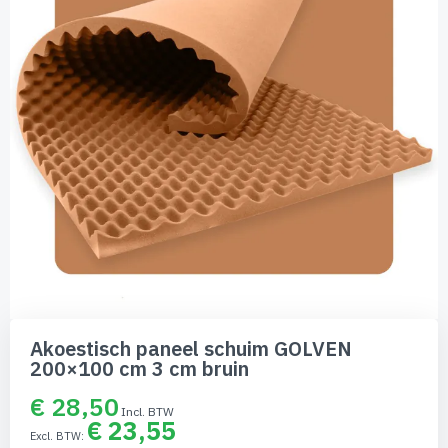
afbeeldingen-
gallerij
Ga
naar
Akoestisch paneel schuim GOLVEN
het
200×100 cm 3 cm bruin
begin
van
€ 28,50
de
€ 23,55
afbeeldingen-
gallerij