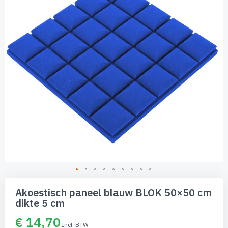
afbeeldingen-
gallerij
Ga
naar
Akoestisch paneel blauw BLOK 50×50 cm
het
dikte 5 cm
begin
van
€ 14,70
de