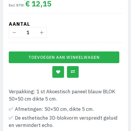
€ 12,15
afbeeldingen-
gallerij
AANTAL
TOEVOEGEN AAN WINKELWAGEN
Verpakking: 1 st Akoestisch paneel blauw BLOK
50×50 cm dikte 5 cm.
Afmetingen: 50×50 cm, dikte 5 cm.
De esthetische 3D-blokvorm verspreidt geluid
en vermindert echo.