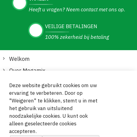
Heeft u vragen? Neem contact met ons op.
VEILIGE BETALINGEN
100% zekerheid bij betaling
Welkom
Over Megamix
Informatie
Deze website gebruikt cookies om uw
ervaring te verbeteren. Door op
Klantenservice
"Weigeren" te klikken, stemt u in met
het gebruik van uitsluitend
Veilige en gemakkelijke betalingen
noodzakelijke cookies. U kunt ook
alleen geselecteerde cookies
accepteren.