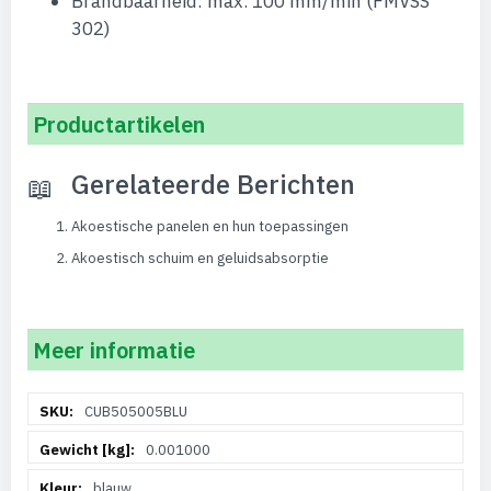
Brandbaarheid: max. 100 mm/min (FMVSS
302)
Productartikelen
Gerelateerde Berichten
Akoestische panelen en hun toepassingen
Akoestisch schuim en geluidsabsorptie
Meer informatie
Meer
CUB505005BLU
informatie
0.001000
blauw