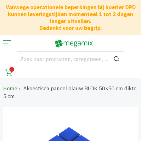
Vanwege operationele beperkingen bij koerier DPD
kunnen leveringstijden momenteel 1 tot 2 dagen
langer uitvallen.
Bedankt voor uw begrip.
Home
Akoestisch paneel blauw BLOK 50×50 cm dikte
5 cm
Ga
naar
het
einde
van
de