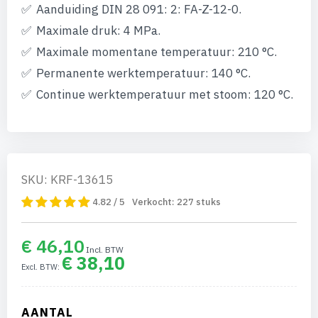
van
Aanduiding DIN 28 091: 2: FA-Z-12-0.
de
afbeeldingen-
Maximale druk: 4 MPa.
gallerij
Maximale momentane temperatuur: 210 °C.
Permanente werktemperatuur: 140 °C.
Continue werktemperatuur met stoom: 120 °C.
SKU: KRF-13615
4.82 / 5
Verkocht:
227
stuks
€ 46,10
€ 38,10
AANTAL