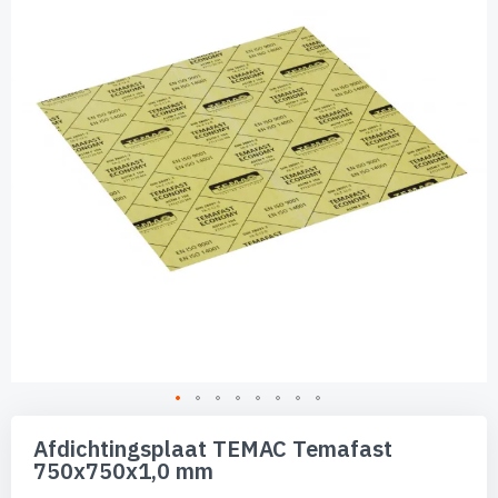
de
afbeeldingen-
gallerij
Ga
naar
Afdichtingsplaat TEMAC Temafast
het
750x750x1,0 mm
begin