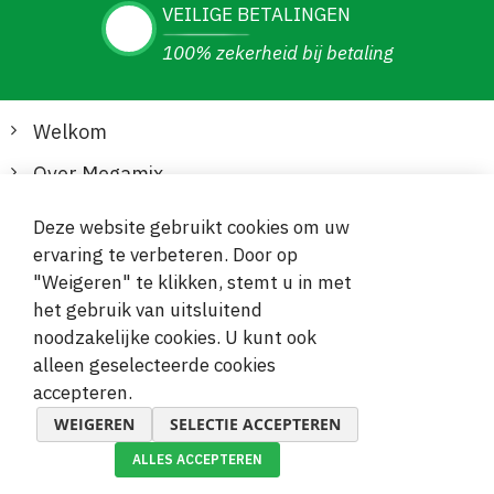
VEILIGE BETALINGEN
100% zekerheid bij betaling
Welkom
Over Megamix
Informatie
Deze website gebruikt cookies om uw
ervaring te verbeteren. Door op
Klantenservice
"Weigeren" te klikken, stemt u in met
het gebruik van uitsluitend
Veilige en gemakkelijke betalingen
noodzakelijke cookies. U kunt ook
alleen geselecteerde cookies
accepteren.
WEIGEREN
SELECTIE ACCEPTEREN
ALLES ACCEPTEREN
© 2019-2026 Megamix s.r.o.