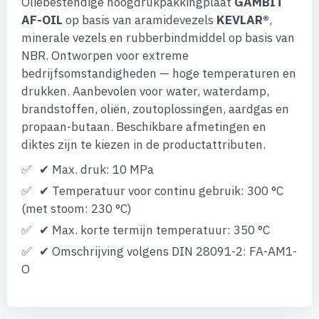
Oliebestendige hoogdrukpakkingplaat
GAMBIT
afbeeldingen-
gallerij
AF-OIL
op basis van aramidevezels
KEVLAR®
,
minerale vezels en rubberbindmiddel op basis van
NBR. Ontworpen voor extreme
bedrijfsomstandigheden — hoge temperaturen en
drukken. Aanbevolen voor water, waterdamp,
brandstoffen, oliën, zoutoplossingen, aardgas en
propaan-butaan. Beschikbare afmetingen en
diktes zijn te kiezen in de productattributen.
✔ Max. druk: 10 MPa
✔ Temperatuur voor continu gebruik: 300 °C
(met stoom: 230 °C)
✔ Max. korte termijn temperatuur: 350 °C
✔ Omschrijving volgens DIN 28091-2: FA-AM1-
O