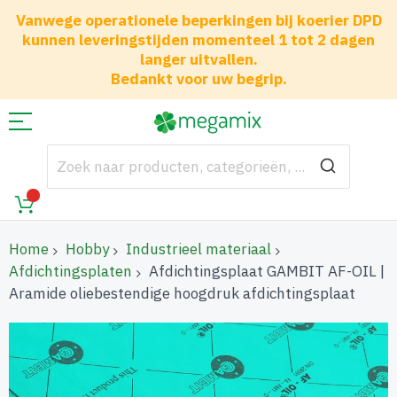
Vanwege operationele beperkingen bij koerier DPD
kunnen leveringstijden momenteel 1 tot 2 dagen
langer uitvallen.
Bedankt voor uw begrip.
Home
Hobby
Industrieel materiaal
Afdichtingsplaten
Afdichtingsplaat GAMBIT AF-OIL |
Aramide oliebestendige hoogdruk afdichtingsplaat
Ga
naar
het
einde
van