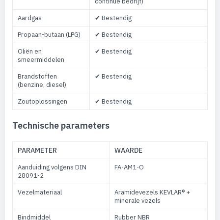
continue bedrijf)
Aardgas
✔ Bestendig
Propaan-butaan (LPG)
✔ Bestendig
Oliën en
✔ Bestendig
smeermiddelen
Brandstoffen
✔ Bestendig
(benzine, diesel)
Zoutoplossingen
✔ Bestendig
Technische parameters
PARAMETER
WAARDE
Aanduiding volgens DIN
FA-AM1-O
28091-2
Vezelmateriaal
Aramidevezels KEVLAR® +
minerale vezels
Bindmiddel
Rubber NBR