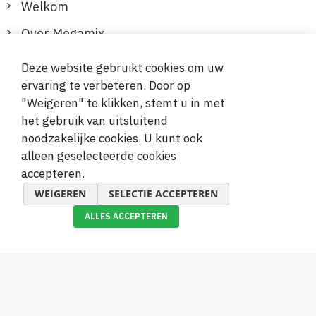
Welkom
Over Megamix
Informatie
Deze website gebruikt cookies om uw
ervaring te verbeteren. Door op
Klantenservice
"Weigeren" te klikken, stemt u in met
het gebruik van uitsluitend
Veilige en gemakkelijke betalingen
noodzakelijke cookies. U kunt ook
alleen geselecteerde cookies
accepteren.
WEIGEREN
SELECTIE ACCEPTEREN
ALLES ACCEPTEREN
© 2019-2026 Megamix s.r.o.