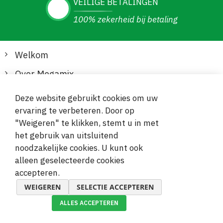
VEILIGE BETALINGEN
100% zekerheid bij betaling
Welkom
Over Megamix
Informatie
Deze website gebruikt cookies om uw
ervaring te verbeteren. Door op
Klantenservice
"Weigeren" te klikken, stemt u in met
het gebruik van uitsluitend
Veilige en gemakkelijke betalingen
noodzakelijke cookies. U kunt ook
alleen geselecteerde cookies
accepteren.
WEIGEREN
SELECTIE ACCEPTEREN
ALLES ACCEPTEREN
© 2019-2026 Megamix s.r.o.