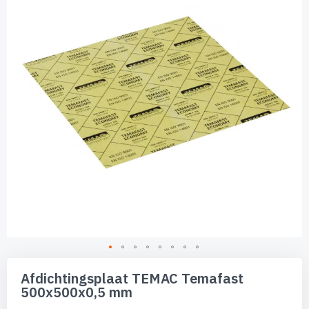
de
afbeeldingen-
gallerij
Ga
naar
Afdichtingsplaat TEMAC Temafast
het
500x500x0,5 mm
begin