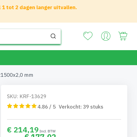
 tot 2 dagen langer uitvallen.
Your
0x1500x2,0 mm
SKU: KRF-13629
4.86 / 5
Verkocht:
39
stuks
€ 214,19
€ 177,02