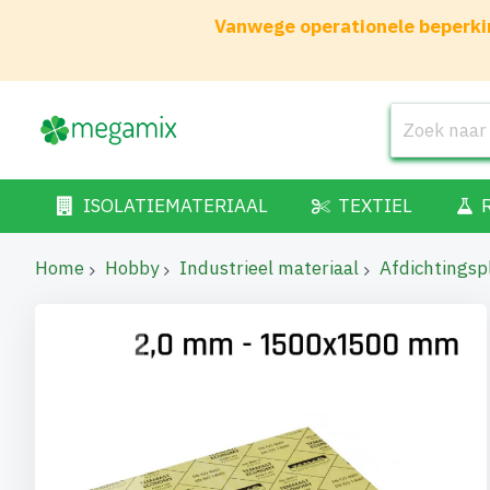
Vanwege operationele beperkin
ISOLATIEMATERIAAL
TEXTIEL
Home
Hobby
Industrieel materiaal
Afdichtingsp
Ga
naar
het
einde
van
de