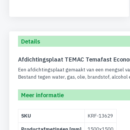
begin
van
de
afbeeldingen-
gallerij
Details
Afdichtingsplaat TEMAC Temafast Econ
Een afdichtingsplaat gemaakt van een mengsel van
Bestand tegen water, gas, olie, brandstof, alcohol
Meer informatie
Meer
SKU
KRF-13629
informatie
Productafmetingen [mm]
1500x1500