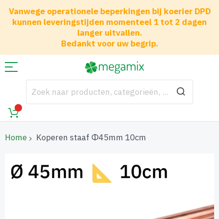
Vanwege operationele beperkingen bij koerier DPD
kunnen leveringstijden momenteel 1 tot 2 dagen
langer uitvallen.
Bedankt voor uw begrip.
Home
Koperen staaf Φ45mm 10cm
Ga
naar
het
einde
van
de
afbeeldingen-
gallerij