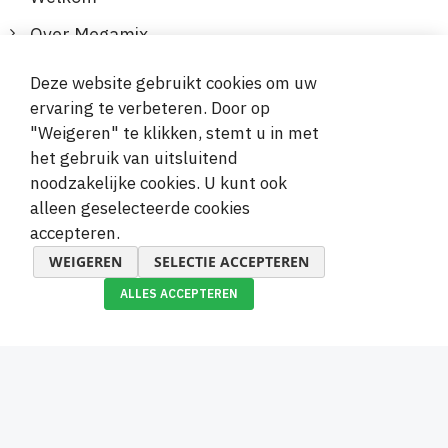
Over Megamix
Informatie
Deze website gebruikt cookies om uw
ervaring te verbeteren. Door op
Klantenservice
"Weigeren" te klikken, stemt u in met
het gebruik van uitsluitend
Veilige en gemakkelijke betalingen
noodzakelijke cookies. U kunt ook
alleen geselecteerde cookies
accepteren.
WEIGEREN
SELECTIE ACCEPTEREN
ALLES ACCEPTEREN
© 2019-2026 Megamix s.r.o.