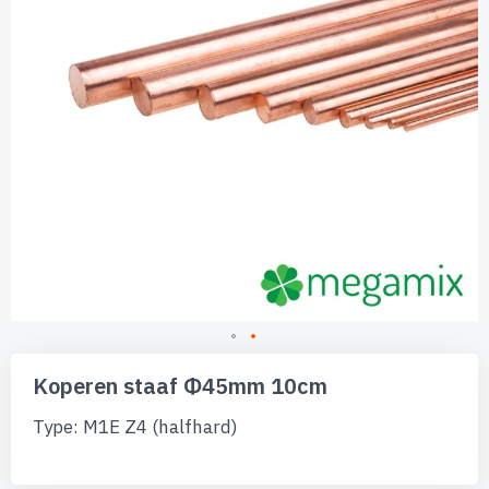
Ga
naar
Koperen staaf Φ45mm 10cm
het
begin
Type: M1E Z4 (halfhard)
van
de
afbeeldingen-