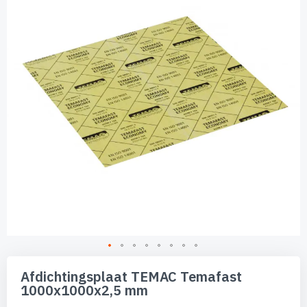
de
afbeeldingen-
gallerij
Ga
naar
Afdichtingsplaat TEMAC Temafast
het
1000x1000x2,5 mm
begin