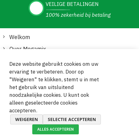
VEILIGE BETALINGEN
100% zekerheid bij betaling
Welkom
Over Megamix
Informatie
Deze website gebruikt cookies om uw
ervaring te verbeteren. Door op
Klantenservice
"Weigeren" te klikken, stemt u in met
het gebruik van uitsluitend
Veilige en gemakkelijke betalingen
noodzakelijke cookies. U kunt ook
alleen geselecteerde cookies
accepteren.
WEIGEREN
SELECTIE ACCEPTEREN
ALLES ACCEPTEREN
© 2019-2026 Megamix s.r.o.