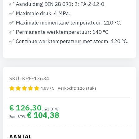
van
Aanduiding DIN 28 091: 2: FA-Z-12-0.
de
afbeeldingen-
Maximale druk: 4 MPa.
gallerij
Maximale momentane temperatuur: 210 °C.
Permanente werktemperatuur: 140 °C.
Continue werktemperatuur met stoom: 120 °C.
SKU: KRF-13634
4.89 / 5
Verkocht:
126
stuks
€ 126,30
€ 104,38
AANTAL