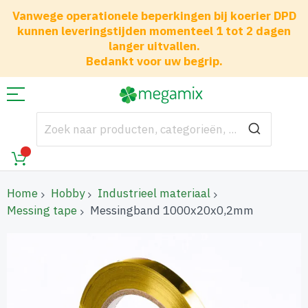
Vanwege operationele beperkingen bij koerier DPD
kunnen leveringstijden momenteel 1 tot 2 dagen
langer uitvallen.
Bedankt voor uw begrip.
Home
Hobby
Industrieel materiaal
Messing tape
Messingband 1000x20x0,2mm
Ga
naar
het
einde
van
de