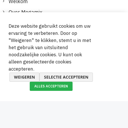
Welkom
Over Megamix
Informatie
Deze website gebruikt cookies om uw
ervaring te verbeteren. Door op
Klantenservice
"Weigeren" te klikken, stemt u in met
het gebruik van uitsluitend
Veilige en gemakkelijke betalingen
noodzakelijke cookies. U kunt ook
alleen geselecteerde cookies
accepteren.
WEIGEREN
SELECTIE ACCEPTEREN
ALLES ACCEPTEREN
© 2019-2026 Megamix s.r.o.