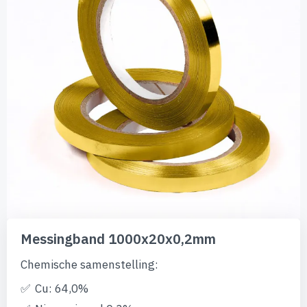
afbeeldingen-
gallerij
Ga
naar
Messingband 1000x20x0,2mm
het
begin
Chemische samenstelling:
van
de
Cu: 64,0%
afbeeldingen-
gallerij