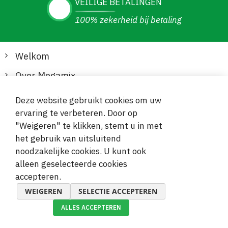
VEILIGE BETALINGEN
100% zekerheid bij betaling
Welkom
Over Megamix
Informatie
Deze website gebruikt cookies om uw
ervaring te verbeteren. Door op
Klantenservice
"Weigeren" te klikken, stemt u in met
het gebruik van uitsluitend
Veilige en gemakkelijke betalingen
noodzakelijke cookies. U kunt ook
alleen geselecteerde cookies
accepteren.
WEIGEREN
SELECTIE ACCEPTEREN
ALLES ACCEPTEREN
© 2019-2026 Megamix s.r.o.