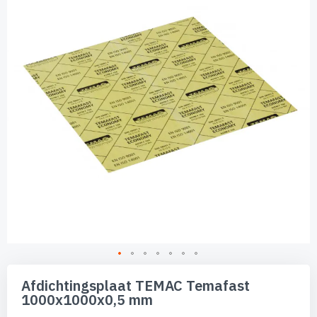
de
afbeeldingen-
gallerij
Ga
naar
Afdichtingsplaat TEMAC Temafast
het
1000x1000x0,5 mm
begin