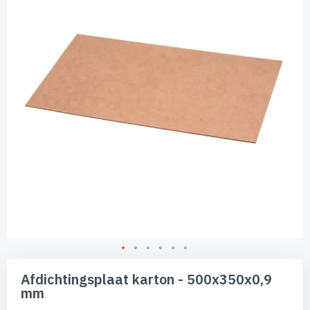
de
afbeeldingen-
gallerij
Ga
naar
Afdichtingsplaat karton - 500x350x0,9
het
mm
begin