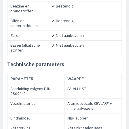
Benzine en
✔ Bestendig
brandstoffen
Oliën en
✔ Bestendig
smeermiddelen
Zuren
✗ Niet aanbevolen
Basen (alkalische
✗ Niet aanbevolen
stoffen)
Technische parameters
PARAMETER
WAARDE
Aanduiding volgens DIN
FA-AM1-ST
28091-2
Vezelmateriaal
Aramidevezels KEVLAR® +
mineraalvezels
Bindmiddel
NBR-rubber
Versterking
Verzinkt stalen gaas