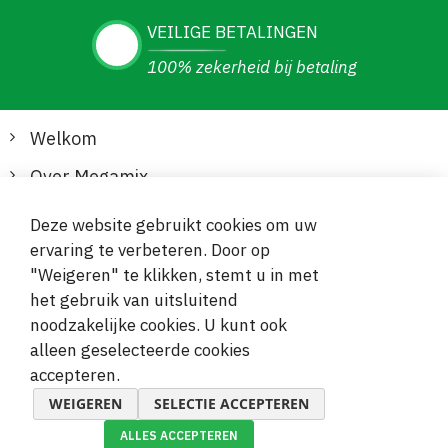
VEILIGE BETALINGEN
100% zekerheid bij betaling
Welkom
Over Megamix
Informatie
Deze website gebruikt cookies om uw
ervaring te verbeteren. Door op
Klantenservice
"Weigeren" te klikken, stemt u in met
het gebruik van uitsluitend
Veilige en gemakkelijke betalingen
noodzakelijke cookies. U kunt ook
alleen geselecteerde cookies
accepteren.
WEIGEREN
SELECTIE ACCEPTEREN
ALLES ACCEPTEREN