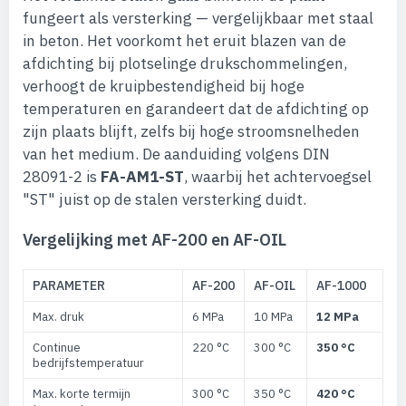
fungeert als versterking — vergelijkbaar met staal
in beton. Het voorkomt het eruit blazen van de
afdichting bij plotselinge drukschommelingen,
verhoogt de kruipbestendigheid bij hoge
temperaturen en garandeert dat de afdichting op
zijn plaats blijft, zelfs bij hoge stroomsnelheden
van het medium. De aanduiding volgens DIN
28091-2 is
FA-AM1-ST
, waarbij het achtervoegsel
"ST" juist op de stalen versterking duidt.
Vergelijking met AF-200 en AF-OIL
PARAMETER
AF-200
AF-OIL
AF-1000
Max. druk
6 MPa
10 MPa
12 MPa
Continue
220 °C
300 °C
350 °C
bedrijfstemperatuur
Max. korte termijn
300 °C
350 °C
420 °C