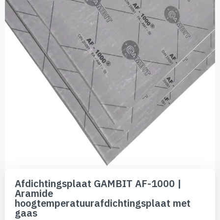
de
afbeeldingen-
gallerij
Ga
naar
Afdichtingsplaat GAMBIT AF-1000 |
het
Aramide
begin
hoogtemperatuurafdichtingsplaat met
van
gaas
de