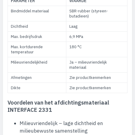
PARAMETER
WAARDE
Bindmiddel materiaal
SBR-rubber (styreen-
butadieen)
Dichtheid
Laag
Max. bedrijfsdruk
6,9 MPa
Max. kortdurende
180 °C
temperatuur
Milieuvriendelijkheid
Ja – milieuvriendelijk
materiaal
Afmetingen
Zie productkenmerken
Dikte
Zie productkenmerken
Voordelen van het afdichtingsmateriaal
INTERFACE 2331
Milieuvriendelijk – lage dichtheid en
milieubewuste samenstelling