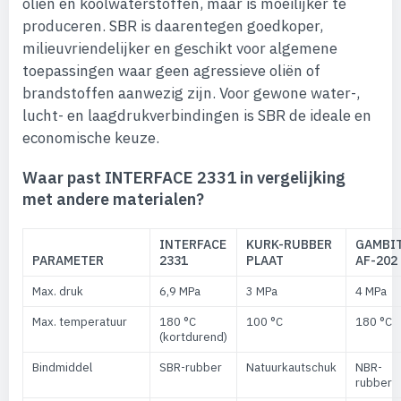
oliën en koolwaterstoffen, maar is moeilijker te
produceren. SBR is daarentegen goedkoper,
milieuvriendelijker en geschikt voor algemene
toepassingen waar geen agressieve oliën of
brandstoffen aanwezig zijn. Voor gewone water-,
lucht- en laagdrukverbindingen is SBR de ideale en
economische keuze.
Waar past INTERFACE 2331 in vergelijking
met andere materialen?
INTERFACE
KURK-RUBBER
GAMBI
PARAMETER
2331
PLAAT
AF-202
Max. druk
6,9 MPa
3 MPa
4 MPa
Max. temperatuur
180 °C
100 °C
180 °C
(kortdurend)
Bindmiddel
SBR-rubber
Natuurkautschuk
NBR-
rubber