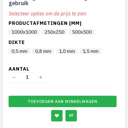
gebruik
de
afbeeldingen-
Selecteer opties om de prijs te zien
gallerij
PRODUCTAFMETINGEN [MM]
1000x1000
250x250
500x500
DIKTE
0,5 mm
0,8 mm
1,0 mm
1,5 mm
AANTAL
TOEVOEGEN AAN WINKELWAGEN