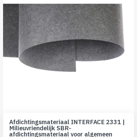
van
de
afbeeldingen-
gallerij
Ga
naar
Afdichtingsmateriaal INTERFACE 2331 |
het
Milieuvriendelijk SBR-
begin
afdichtingsmateriaal voor algemeen
van