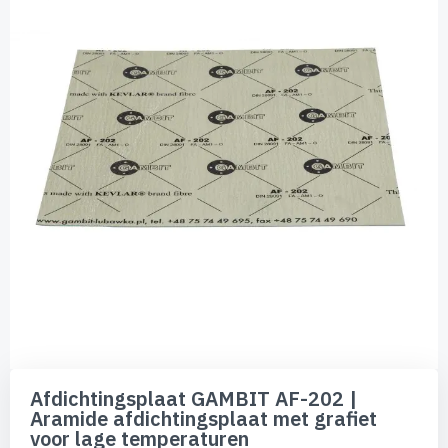
van
de
afbeeldingen-
gallerij
Ga
naar
Afdichtingsplaat GAMBIT AF-202 |
het
Aramide afdichtingsplaat met grafiet
begin
voor lage temperaturen
van