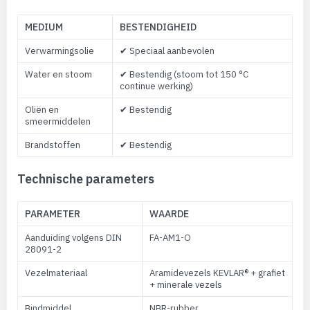
MEDIUM
BESTENDIGHEID
Verwarmingsolie
✔ Speciaal aanbevolen
Water en stoom
✔ Bestendig (stoom tot 150 °C
continue werking)
Oliën en
✔ Bestendig
smeermiddelen
Brandstoffen
✔ Bestendig
Technische parameters
PARAMETER
WAARDE
Aanduiding volgens DIN
FA-AM1-O
28091-2
Vezelmateriaal
Aramidevezels KEVLAR® + grafiet
+ minerale vezels
Bindmiddel
NBR-rubber