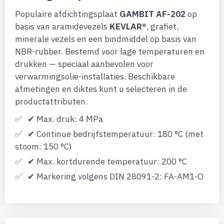
de
Populaire afdichtingsplaat
GAMBIT AF-202
op
afbeeldingen-
gallerij
basis van aramidevezels
KEVLAR®
, grafiet,
minerale vezels en een bindmiddel op basis van
NBR-rubber. Bestemd voor lage temperaturen en
drukken — speciaal aanbevolen voor
verwarmingsolie-installaties. Beschikbare
afmetingen en diktes kunt u selecteren in de
productattributen.
✔ Max. druk: 4 MPa
✔ Continue bedrijfstemperatuur: 180 °C (met
stoom: 150 °C)
✔ Max. kortdurende temperatuur: 200 °C
✔ Markering volgens DIN 28091-2: FA-AM1-O