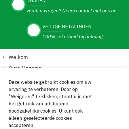
VRAGEN
Heeft u vragen? Neem contact met ons op.
VEILIGE BETALINGEN
100% zekerheid bij betaling
Welkom
Over Megamix
Informatie
Deze website gebruikt cookies om uw
ervaring te verbeteren. Door op
Klantenservice
"Weigeren" te klikken, stemt u in met
het gebruik van uitsluitend
Veilige en gemakkelijke betalingen
noodzakelijke cookies. U kunt ook
alleen geselecteerde cookies
accepteren.