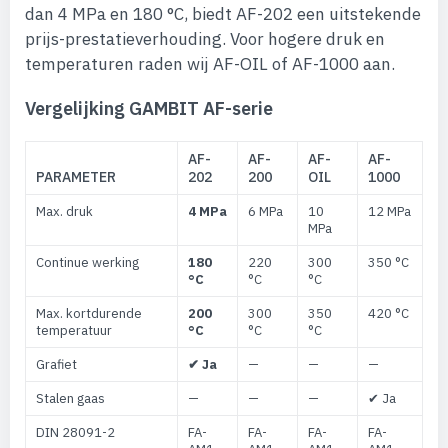
dan 4 MPa en 180 °C, biedt AF-202 een uitstekende
prijs-prestatieverhouding. Voor hogere druk en
temperaturen raden wij AF-OIL of AF-1000 aan.
Vergelijking GAMBIT AF-serie
AF-
AF-
AF-
AF-
PARAMETER
202
200
OIL
1000
Max. druk
4 MPa
6 MPa
10
12 MPa
MPa
Continue werking
180
220
300
350 °C
°C
°C
°C
Max. kortdurende
200
300
350
420 °C
temperatuur
°C
°C
°C
Grafiet
✔ Ja
—
—
—
Stalen gaas
—
—
—
✔ Ja
DIN 28091-2
FA-
FA-
FA-
FA-