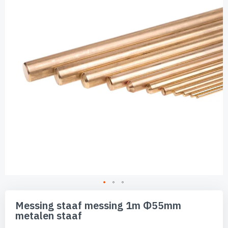
de
afbeeldingen-
gallerij
Ga
naar
Messing staaf messing 1m Φ55mm
het
metalen staaf
begin