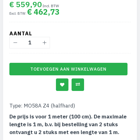
van
€ 559,90
de
€ 462,73
afbeeldingen-
gallerij
AANTAL
TOEVOEGEN AAN WINKELWAGEN
Type: MO58A Z4 (halfhard)
De prijs is voor 1 meter (100 cm). De maximale
lengte is 1 m, b.v. bij bestelling van 2 stuks
ontvangt u 2 stuks met een lengte van 1 m.