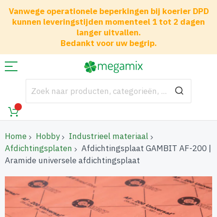
Vanwege operationele beperkingen bij koerier DPD
kunnen leveringstijden momenteel 1 tot 2 dagen
langer uitvallen.
Bedankt voor uw begrip.
Home
Hobby
Industrieel materiaal
Afdichtingsplaten
Afdichtingsplaat GAMBIT AF-200 |
Aramide universele afdichtingsplaat
Ga
naar
het
einde
van