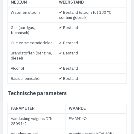
MEDIUM
WEERSTAND
Water en stoom
✔ Bestand (stoom tot 180 °C
continu gebruik)
Gas (aardgas,
✔ Bestand
technisch)
Olie en smeermiddelen
✔ Bestand
Brandstoffen (benzine,
✔ Bestand
diesel)
Alcohol
✔ Bestand
Basischemicaliën
✔ Bestand
Technische parameters
PARAMETER
WAARDE
Aanduiding volgens DIN
FA-AM1-O
28091-2
Vezelmateriaal
Aramidevezels KEVLAR® +