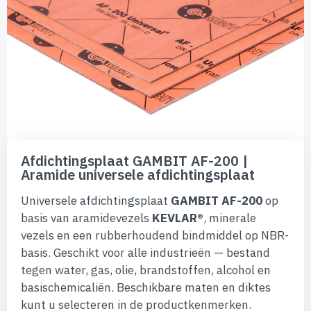
de
afbeeldingen-
gallerij
Ga
naar
Afdichtingsplaat GAMBIT AF-200 |
het
Aramide universele afdichtingsplaat
begin
van
Universele afdichtingsplaat
GAMBIT AF-200
op
de
afbeeldingen-
basis van aramidevezels
KEVLAR®
, minerale
gallerij
vezels en een rubberhoudend bindmiddel op NBR-
basis. Geschikt voor alle industrieën — bestand
tegen water, gas, olie, brandstoffen, alcohol en
basischemicaliën. Beschikbare maten en diktes
kunt u selecteren in de productkenmerken.