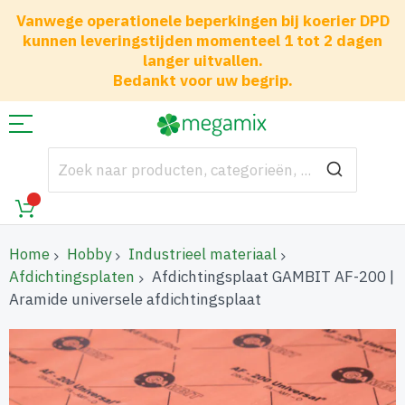
Vanwege operationele beperkingen bij koerier DPD
kunnen leveringstijden momenteel 1 tot 2 dagen
langer uitvallen.
Bedankt voor uw begrip.
Home
Hobby
Industrieel materiaal
Afdichtingsplaten
Afdichtingsplaat GAMBIT AF-200 |
Aramide universele afdichtingsplaat
Ga
naar
het
einde
van