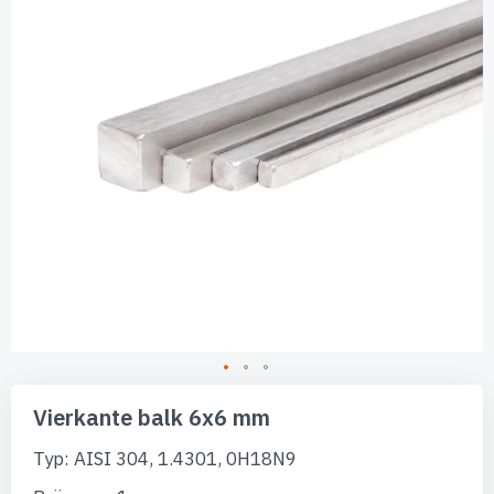
afbeeldingen-
gallerij
Ga
naar
Vierkante balk 6x6 mm
het
begin
Typ: AISI 304, 1.4301, 0H18N9
van
de