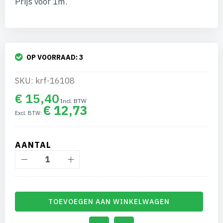
Prijs voor 1m.
afbeeldingen-
gallerij
OP VOORRAAD:
3
SKU: krf-16108
€ 15,40
€ 12,73
AANTAL
TOEVOEGEN AAN WINKELWAGEN