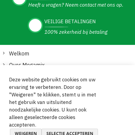
Heeft u vragen? Neem contact met ons op.
VEILIGE BETALINGEN
100% zekerheid bij betaling
Welkom
Over Megamix
Informatie
Deze website gebruikt cookies om uw
ervaring te verbeteren. Door op
Klantenservice
"Weigeren" te klikken, stemt u in met
het gebruik van uitsluitend
Veilige en gemakkelijke betalingen
noodzakelijke cookies. U kunt ook
alleen geselecteerde cookies
accepteren.
WEIGEREN
SELECTIE ACCEPTEREN