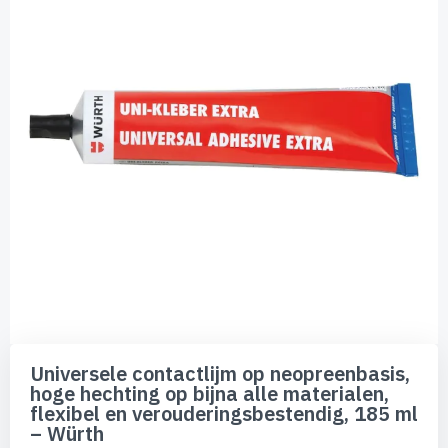
de
afbeeldingen-
gallerij
Ga
naar
Universele contactlijm op neopreenbasis,
het
hoge hechting op bijna alle materialen,
begin
flexibel en verouderingsbestendig, 185 ml
van
– Würth
de