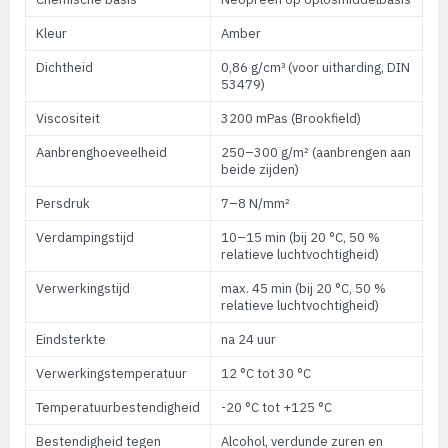
Kleur
Amber
Dichtheid
0,86 g/cm³ (voor uitharding, DIN
53479)
Viscositeit
3200 mPas (Brookfield)
Aanbrenghoeveelheid
250–300 g/m² (aanbrengen aan
beide zijden)
Persdruk
7–8 N/mm²
Verdampingstijd
10–15 min (bij 20 °C, 50 %
relatieve luchtvochtigheid)
Verwerkingstijd
max. 45 min (bij 20 °C, 50 %
relatieve luchtvochtigheid)
Eindsterkte
na 24 uur
Verwerkingstemperatuur
12 °C tot 30 °C
Temperatuurbestendigheid
-20 °C tot +125 °C
Bestendigheid tegen
Alcohol, verdunde zuren en