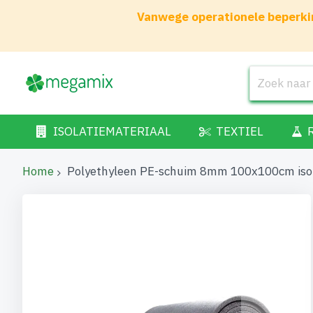
Vanwege operationele beperkin
ISOLATIEMATERIAAL
TEXTIEL
Home
Polyethyleen PE-schuim 8mm 100x100cm iso
Ga
naar
het
einde
van
de