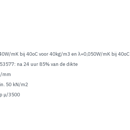
,040W/mK bij 40oC voor 40kg/m3 en λ=0,050W/mK bij 40o
53577: na 24 uur 85% van de dikte
 N/mm
in. 50 kN/m2
mp μ/3500