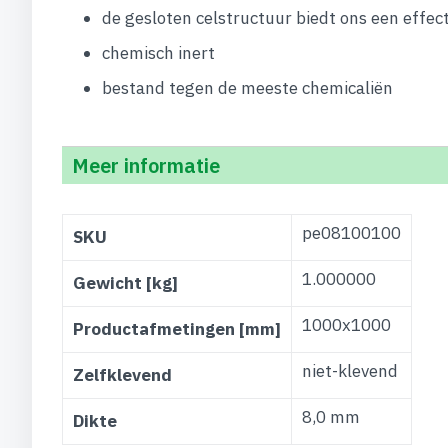
de gesloten celstructuur biedt ons een effe
chemisch inert
bestand tegen de meeste chemicaliën
Meer informatie
Meer
pe08100100
SKU
informatie
1.000000
Gewicht [kg]
1000x1000
Productafmetingen [mm]
niet-klevend
Zelfklevend
8,0 mm
Dikte