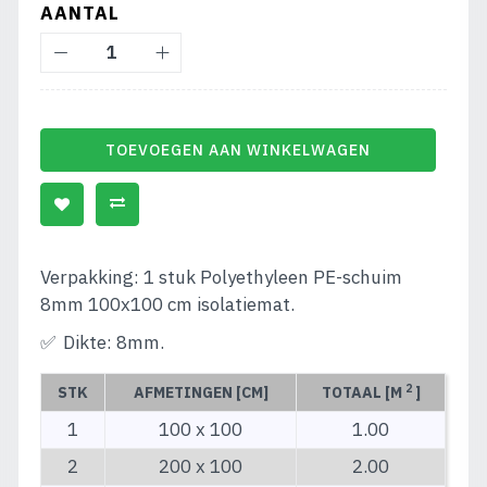
AANTAL
TOEVOEGEN AAN WINKELWAGEN
Verpakking: 1 stuk Polyethyleen PE-schuim
8mm 100x100 cm isolatiemat.
Dikte: 8mm.
2
STK
AFMETINGEN [CM]
TOTAAL [M
]
1
100 x 100
1.00
2
200 x 100
2.00