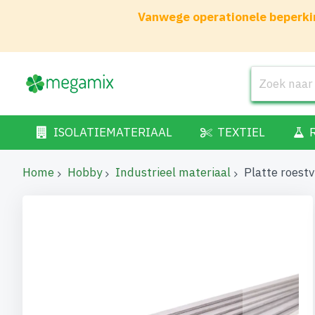
Vanwege operationele beperkin
ISOLATIEMATERIAAL
TEXTIEL
Home
Hobby
Industrieel materiaal
Platte roest
Ga
naar
het
einde
van
de