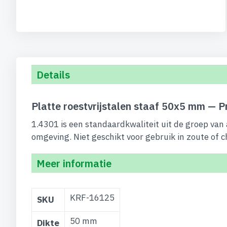
begin
van
de
afbeeldingen-
gallerij
Details
Platte roestvrijstalen staaf 50x5 mm — P
1.4301 is een standaardkwaliteit uit de groep van
omgeving. Niet geschikt voor gebruik in zoute of 
Meer informatie
Meer
KRF-16125
SKU
informatie
50 mm
Dikte