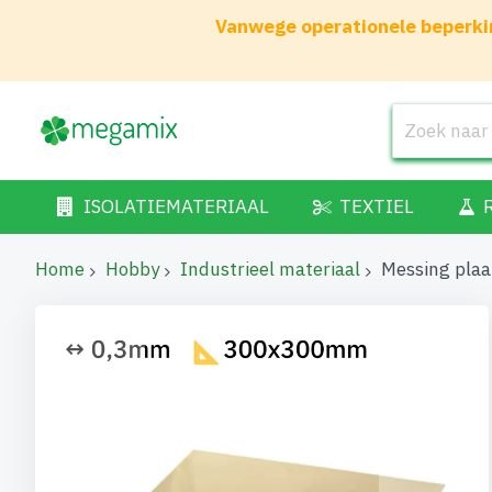
Vanwege operationele beperkin
ISOLATIEMATERIAAL
TEXTIEL
Home
Hobby
Industrieel materiaal
Messing pla
Ga
naar
het
einde
van
de