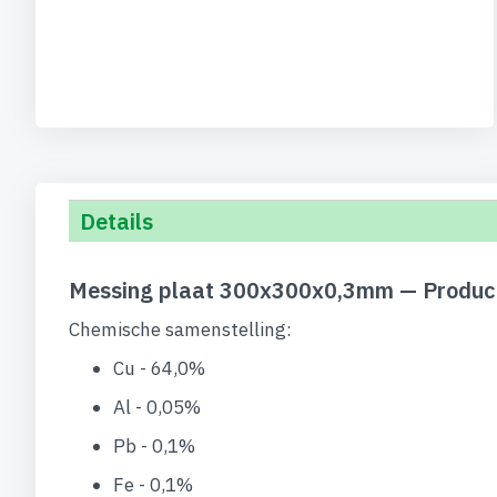
begin
van
de
afbeeldingen-
gallerij
Details
Messing plaat 300x300x0,3mm — Product
Chemische samenstelling:
Cu - 64,0%
Al - 0,05%
Pb - 0,1%
Fe - 0,1%