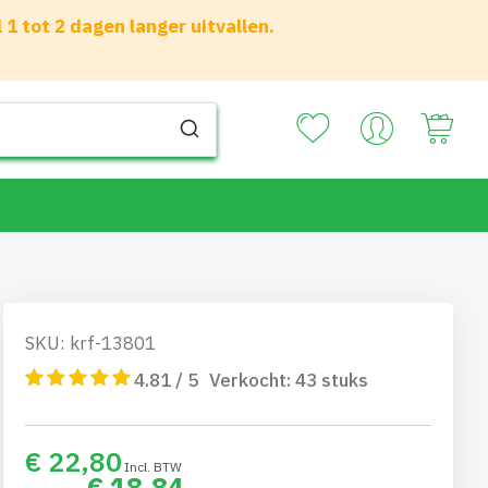
 tot 2 dagen langer uitvallen.
Your
SKU: krf-13801
4.81 / 5
Verkocht:
43
stuks
€ 22,80
€ 18,84