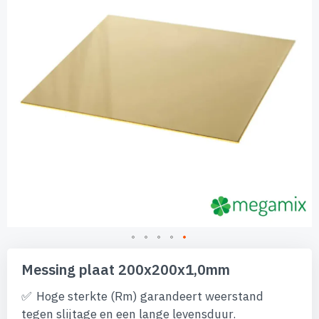
afbeeldingen-
gallerij
Ga
naar
Messing plaat 200x200x1,0mm
het
begin
Hoge sterkte (Rm) garandeert weerstand
van
tegen slijtage en een lange levensduur.
de