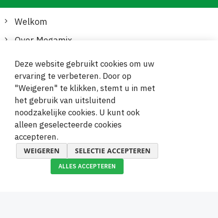
Welkom
Over Megamix
Informatie
Deze website gebruikt cookies om uw
ervaring te verbeteren. Door op
Klantenservice
"Weigeren" te klikken, stemt u in met
het gebruik van uitsluitend
Veilige en gemakkelijke betalingen
noodzakelijke cookies. U kunt ook
alleen geselecteerde cookies
accepteren.
WEIGEREN
SELECTIE ACCEPTEREN
ALLES ACCEPTEREN
© 2019-2026 Megamix s.r.o.