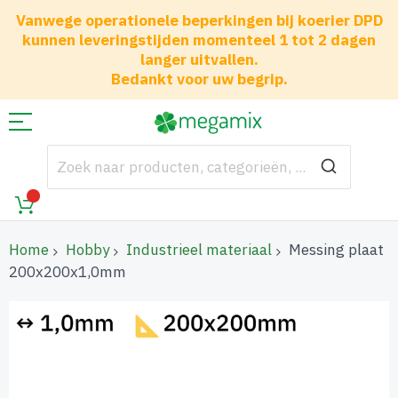
Vanwege operationele beperkingen bij koerier DPD
kunnen leveringstijden momenteel 1 tot 2 dagen
langer uitvallen.
Bedankt voor uw begrip.
Home
Hobby
Industrieel materiaal
Messing plaat
200x200x1,0mm
Ga
naar
het
einde
van
de