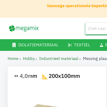
Vanwege operationele beperkin
ISOLATIEMATERIAAL
TEXTIEL
Home
Hobby
Industrieel materiaal
Messing pla
Ga
naar
het
einde
van
de