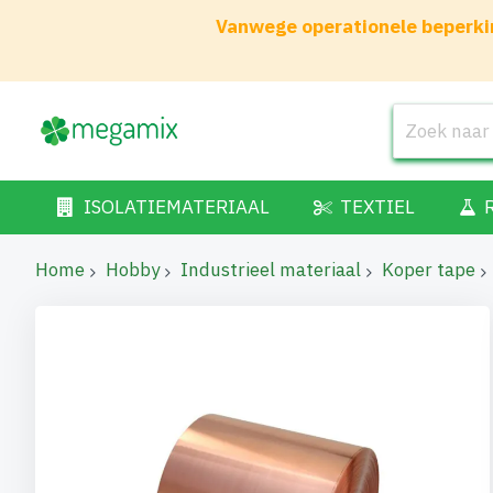
Vanwege operationele beperkin
ISOLATIEMATERIAAL
TEXTIEL
Home
Hobby
Industrieel materiaal
Koper tape
Ga
naar
het
einde
van
de